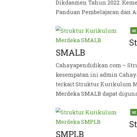
Dikdasmen Tahun 2022. Keme
Panduan Pembelajaran dan A
Pos
RE
on
S
SMALB
Cahayapendidikan.com – Str
kesempatan ini admin Cahaya
terkait Struktur Kurikulum
Merdeka SMALB dapat digunak
Pos
RE
on
S
SMPLB