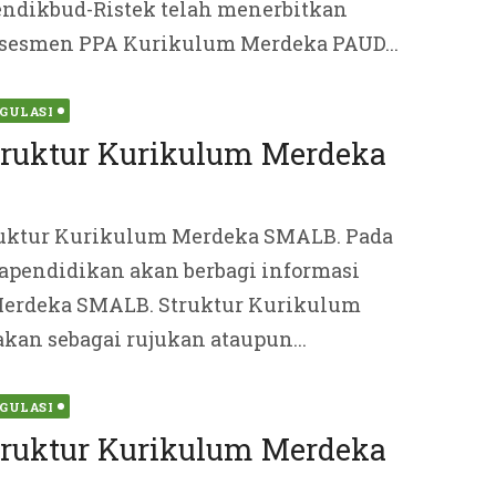
ndikbud-Ristek telah menerbitkan
sesmen PPA Kurikulum Merdeka PAUD...
ted
GULASI
truktur Kurikulum Merdeka
uktur Kurikulum Merdeka SMALB. Pada
pendidikan akan berbagi informasi
 Merdeka SMALB. Struktur Kurikulum
an sebagai rujukan ataupun...
ted
GULASI
truktur Kurikulum Merdeka