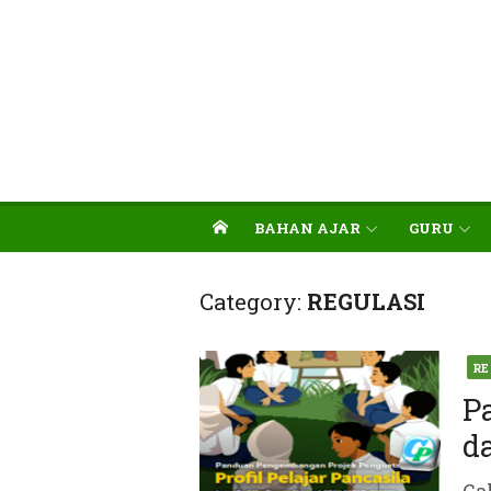
BAHAN AJAR
GURU
Category:
REGULASI
Pos
RE
on
P
d