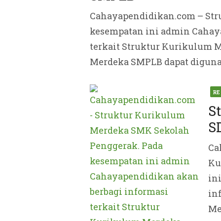
Cahayapendidikan.com – Str
kesempatan ini admin Cahaya
terkait Struktur Kurikulum 
Merdeka SMPLB dapat digunak
Pos
RE
on
S
S
Ca
Ku
in
in
Me