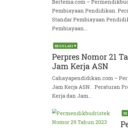
Bertema.com – Permendikbudr
Pembiayaan Pendidikan. Per
Standar Pembiayaan Pendidi
Pembiayaan...
Posted
REGULASI
on
Perpres Nomor 21 Ta
Jam Kerja ASN
Cahayapendidikan.com – Perp
Jam Kerja ASN. . Peraturan P
Kerja dan Jam...
Pos
RE
on
P