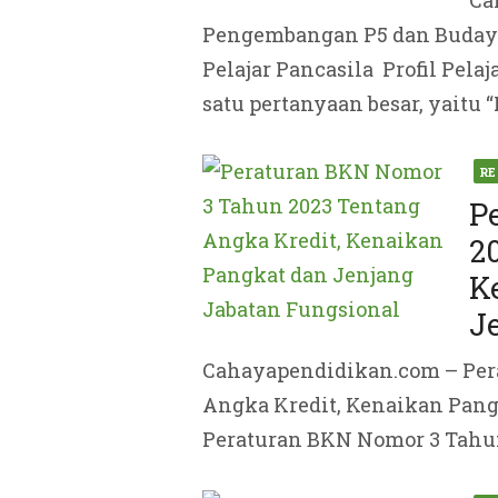
Ca
Pengembangan P5 dan Budaya
Pelajar Pancasila Profil Pel
satu pertanyaan besar, yaitu “P
Pos
RE
on
P
2
K
J
Cahayapendidikan.com – Per
Angka Kredit, Kenaikan Pang
Peraturan BKN Nomor 3 Tahun