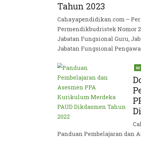
Tahun 2023
Cahayapendidikan.com – Per
Permendikbudristek Nomor 2
Jabatan Fungsional Guru, Ja
Jabatan Fungsional Pengawas 
Pos
RE
on
D
P
P
D
Ca
Panduan Pembelajaran dan 