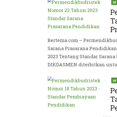
Pos
RE
on
P
T
P
Bertema.com – Permendikbud
Sarana Prasarana Pendidika
2023 Tentang Standar Sarana
DIKDASMEN diterbitkan untu
Pos
RE
on
P
T
P