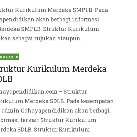
uktur Kurikulum Merdeka SMPLB. Pada
pendidikan akan berbagi informasi
Merdeka SMPLB. Struktur Kurikulum
an sebagai rujukan ataupun...
ted
GULASI
truktur Kurikulum Merdeka
DLB
hayapendidikan.com – Struktur
rikulum Merdeka SDLB. Pada kesempatan
i admin Cahayapendidikan akan berbagi
formasi terkait Struktur Kurikulum
rdeka SDLB. Struktur Kurikulum