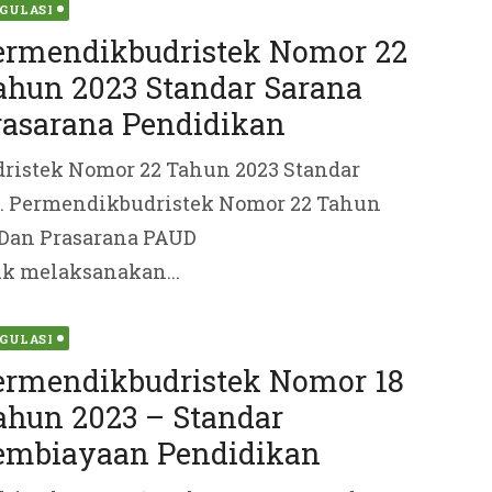
ted
GULASI
ermendikbudristek Nomor 22
ahun 2023 Standar Sarana
rasarana Pendidikan
ristek Nomor 22 Tahun 2023 Standar
n. Permendikbudristek Nomor 22 Tahun
 Dan Prasarana PAUD
k melaksanakan...
ted
GULASI
ermendikbudristek Nomor 18
ahun 2023 – Standar
embiayaan Pendidikan