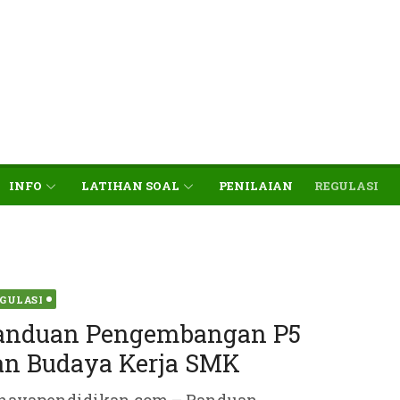
INFO
LATIHAN SOAL
PENILAIAN
REGULASI
ted
GULASI
anduan Pengembangan P5
an Budaya Kerja SMK