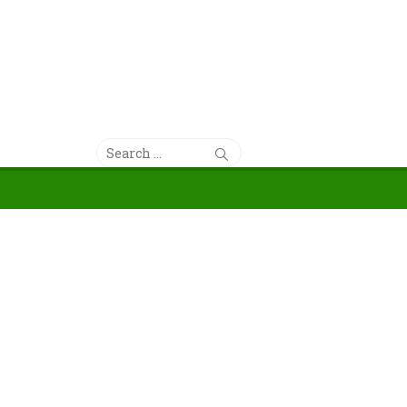
Search
Search
for: