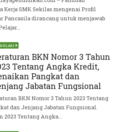
hayapendidikan.com – Panduan
 Kerja SMK Sekilas mengenai Profil
ajar Pancasila dirancang untuk menjawab
elajar...
ted
GULASI
eraturan BKN Nomor 3 Tahun
023 Tentang Angka Kredit,
enaikan Pangkat dan
enjang Jabatan Fungsional
aturan BKN Nomor 3 Tahun 2023 Tentang
kat dan Jenjang Jabatan Fungsional.
 2023 Tentang Angka...