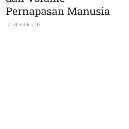
Pernapasan Manusia
Posted
Author
dhelilik
0
on