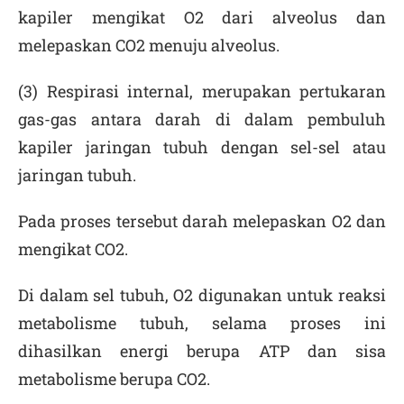
kapiler mengikat O
2
dari alveolus dan
melepaskan CO
2
menuju alveolus.
(3) Respirasi internal, merupakan pertukaran
gas-gas antara darah di dalam pembuluh
kapiler jaringan tubuh dengan sel-sel atau
jaringan tubuh.
Pada proses tersebut darah melepaskan O
2
dan
mengikat CO
2
.
Di dalam sel tubuh, O
2
digunakan untuk reaksi
metabolisme tubuh, selama proses ini
dihasilkan energi berupa ATP dan sisa
metabolisme berupa CO
2
.