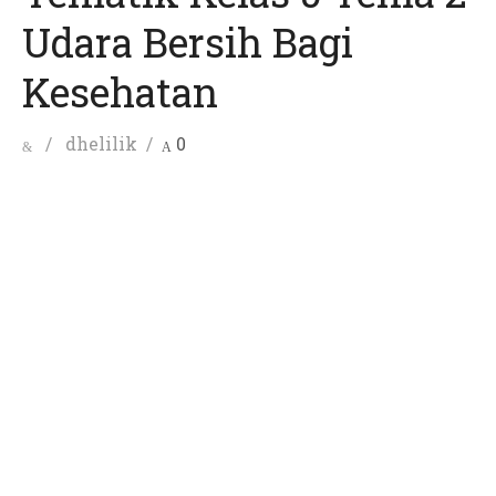
Udara Bersih Bagi
Kesehatan
Posted
Author
dhelilik
0
on