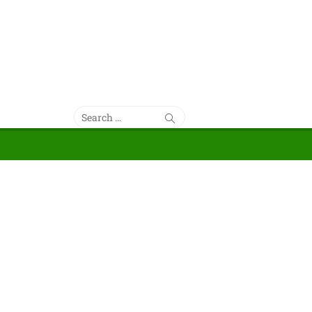
Search
Search
for: