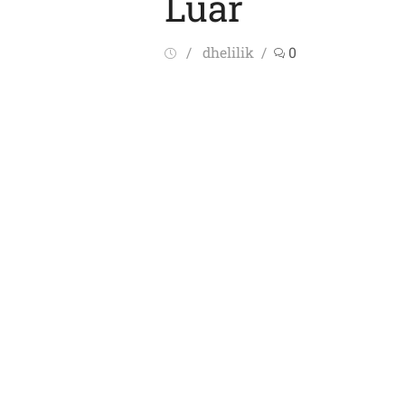
Luar
Posted
Author
dhelilik
0
on