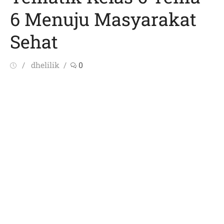
6 Menuju Masyarakat
Sehat
Posted
Author
dhelilik
0
on