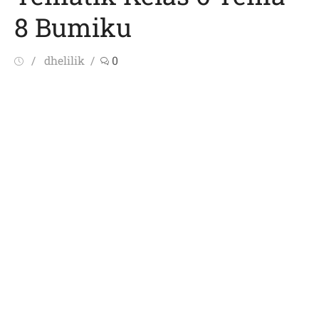
8 Bumiku
Posted
Author
dhelilik
0
on