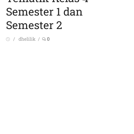
Semester 1 dan
Semester 2
Posted
Author
dhelilik
0
on