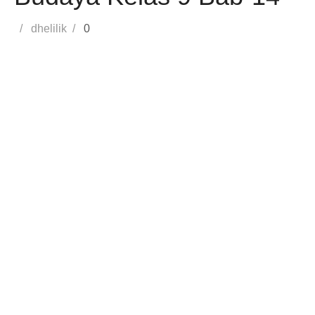
Posted
Author
dhelilik
0
on