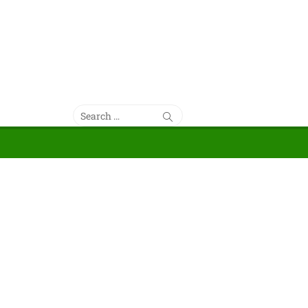
Search
Search
for: