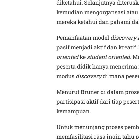
diketahui. Selanjutnya diterus
kemudian mengorgansasi atau
mereka ketahui dan pahami da
Pemanfaatan model
discovery 
pasif menjadi aktif dan kreat
oriented
ke
student oriented
. 
peserta didik hanya menerima 
modus
discovery
di mana pese
Menurut Bruner di dalam pros
partisipasi aktif dari tiap pe
kemampuan.
Untuk menunjang proses pembe
memfasilitasi rasa ingin tahu p