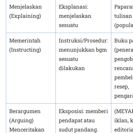
Menjelaskan
Eksplanasi:
Papara
(Explaining)
menjelaskan
tulisan
sesuatu
(popula
Memerintah
Instruksi/Prosedur:
Buku p
(Instructing)
menunjukkan bgm
(penera
sesuatu
pengoba
dilakukan
rencan
pembela
resep,
pengar
Berargumen
Eksposisi: memberi
(MEYA
(Arguing)
pendapat atau
iklan, 
Menceritakan
sudut pandang.
editori