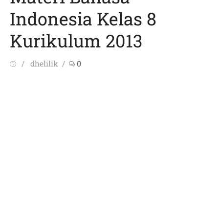
Indonesia Kelas 8
Kurikulum 2013
Posted
Author
dhelilik
0
on