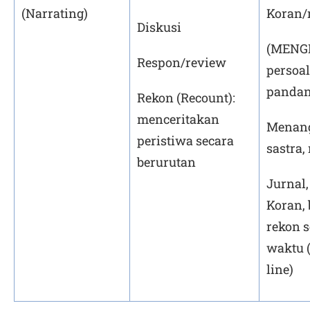
(Narrating)
Koran/
Diskusi
(MENGE
Respon/review
persoa
pandang
Rekon (Recount):
menceritakan
Menangg
peristiwa secara
sastra,
berurutan
Jurnal,
Koran, 
rekon s
waktu 
line)