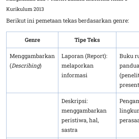
Kurikulum 2013
Berikut ini pemetaan tekas berdasarkan genre:
Genre
Tipe Teks
Menggambarkan
Laporan (Report):
Buku r
(
Describing
)
melaporkan
pandua
informasi
(peneli
presen
Deskripsi:
Pengama
menggambarkan
lingku
peristiwa, hal,
perasaa
sastra