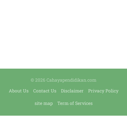
© 2026 Cahayapendidikan.com
About Us
Contact Us
Disclaimer
Privacy Policy
site map
Term of Services