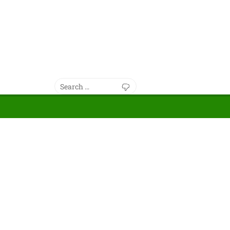
Search
Search
for: