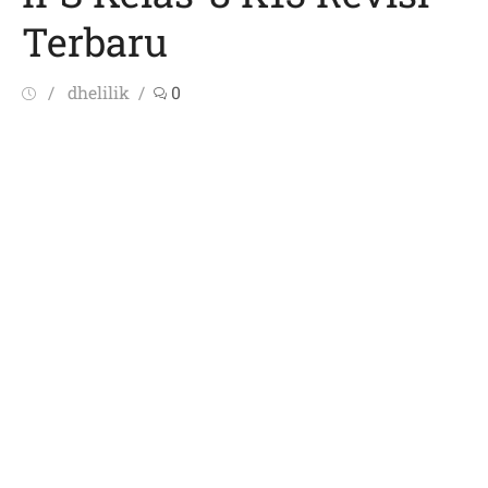
Terbaru
Posted
Author
dhelilik
0
on