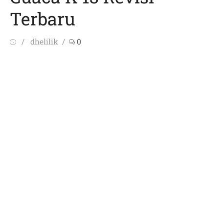
Terbaru
Posted
Author
dhelilik
0
on