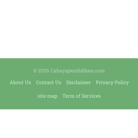
© 2026 Cahayapendidikan.com
About Us
Contact Us
Disclaimer
Privacy Policy
site map
Term of Services