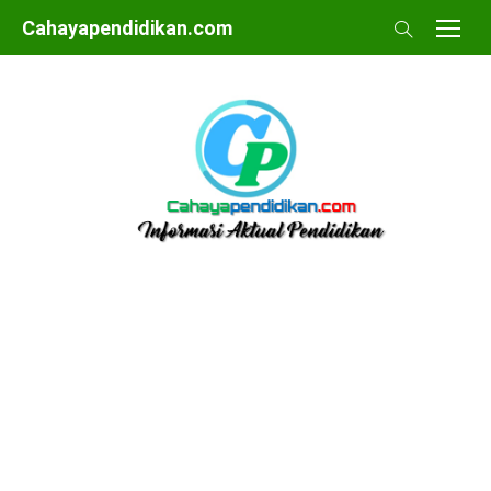
Skip
Cahayapendidikan.com
to
content