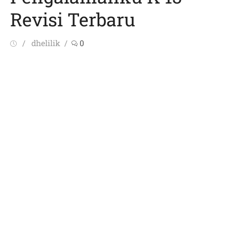
Revisi Terbaru
Posted
Author
dhelilik
0
on