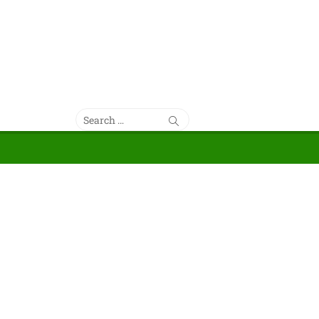
Search
Search
for: