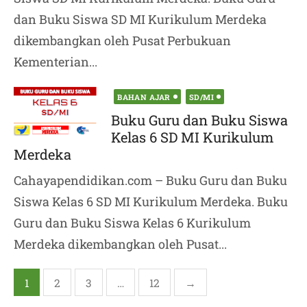
dan Buku Siswa SD MI Kurikulum Merdeka
dikembangkan oleh Pusat Perbukuan
Kementerian...
Posted
BAHAN AJAR
SD/MI
on
Buku Guru dan Buku Siswa
Kelas 6 SD MI Kurikulum
Merdeka
Cahayapendidikan.com – Buku Guru dan Buku
Siswa Kelas 6 SD MI Kurikulum Merdeka. Buku
Guru dan Buku Siswa Kelas 6 Kurikulum
Merdeka dikembangkan oleh Pusat...
Posts
1
2
3
…
12
→
pagination