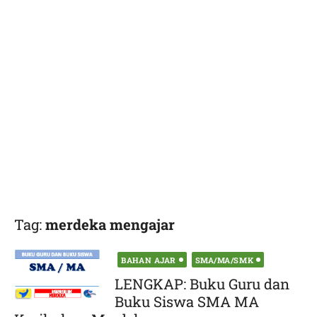
Tag:
merdeka mengajar
Posted
BAHAN AJAR
SMA/MA/SMK
on
LENGKAP: Buku Guru dan
Buku Siswa SMA MA