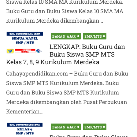
Siswa Kelas 10 SMA MA Kurikulum Merdeka.
Buku Guru dan Buku Siswa Kelas 10 SMA MA
Kurikulum Merdeka dikembangkan...
Posted
BAHAN AJAR
SMP/MTS
on
LENGKAP: Buku Guru dan
Buku Siswa SMP MTS
Kelas 7, 8, 9 Kurikulum Merdeka
Cahayapendidikan.com – Buku Guru dan Buku
Siswa SMP MTS Kurikulum Merdeka. Buku
Guru dan Buku Siswa SMP MTS Kurikulum
Merdeka dikembangkan oleh Pusat Perbukuan
Kementerian...
Posted
BAHAN AJAR
SMP/MTS
on