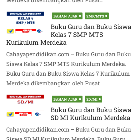
Merdeka dikembangkan oleh Pusat...
Posted
BAHAN AJAR
SMP/MTS
on
Buku Guru dan Buku Siswa
Kelas 7 SMP MTS
Kurikulum Merdeka
Cahayapendidikan.com – Buku Guru dan Buku
Siswa Kelas 7 SMP MTS Kurikulum Merdeka.
Buku Guru dan Buku Siswa Kelas 7 Kurikulum
Merdeka dikembangkan oleh Pusat...
Posted
BAHAN AJAR
SD/MI
on
Buku Guru dan Buku Siswa
SD MI Kurikulum Merdeka
Cahayapendidikan.com – Buku Guru dan Buku
Siswa SD MI Kurikulum Merdeka. Buku Guru