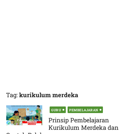
Tag:
kurikulum merdeka
Posted
GURU
PEMBELAJARAN
on
Prinsip Pembelajaran
Kurikulum Merdeka dan