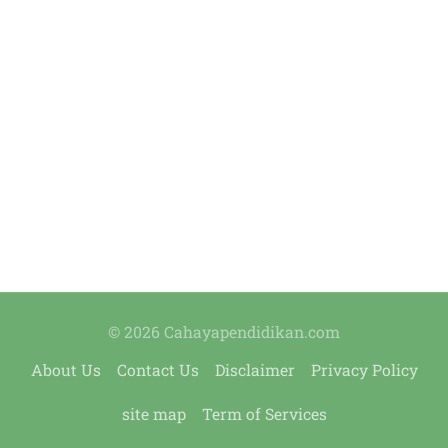
© 2026 Cahayapendidikan.com
About Us
Contact Us
Disclaimer
Privacy Policy
site map
Term of Services