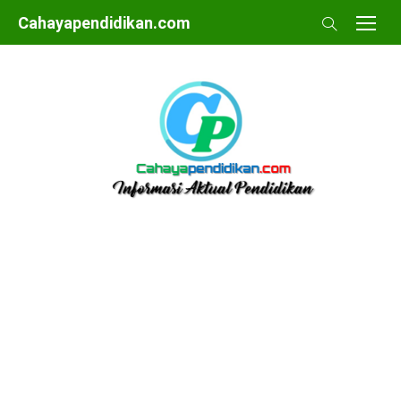
Skip
Cahayapendidikan.com
to
content