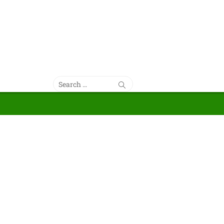
Search
Search
for: