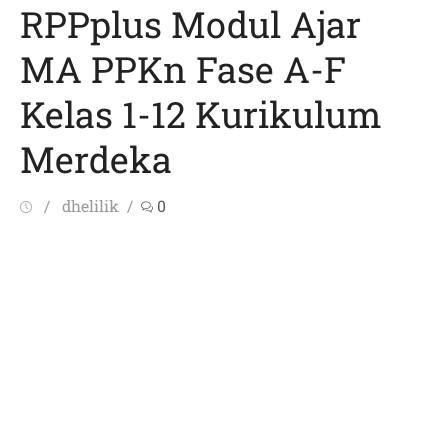
RPPplus Modul Ajar
MA PPKn Fase A-F
Kelas 1-12 Kurikulum
Merdeka
Posted
Author
dhelilik
0
on