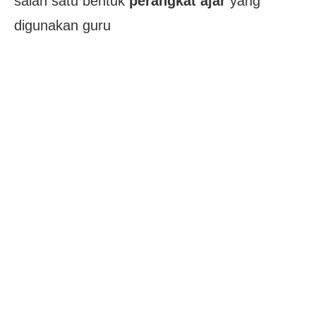
salah satu bentuk
perangkat ajar
yang
digunakan guru