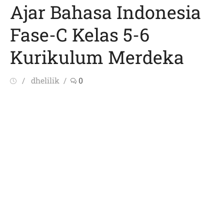
Ajar Bahasa Indonesia
Fase-C Kelas 5-6
Kurikulum Merdeka
Posted
Author
dhelilik
0
on