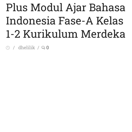
Plus Modul Ajar Bahasa
Indonesia Fase-A Kelas
1-2 Kurikulum Merdeka
Posted
Author
dhelilik
0
on