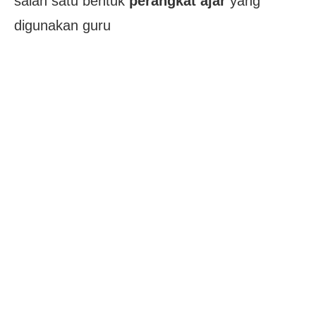
salah satu bentuk
perangkat ajar
yang
digunakan guru