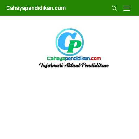
Skip
Cahayapendidikan.com
to
content