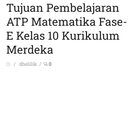
Tujuan Pembelajaran
ATP Matematika Fase-
E Kelas 10 Kurikulum
Merdeka
Posted
Author
dhelilik
0
on