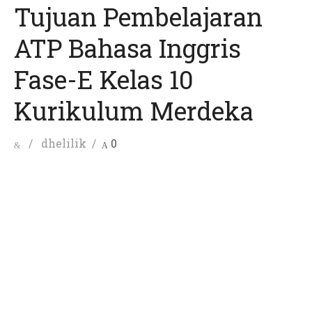
Tujuan Pembelajaran
ATP Bahasa Inggris
Fase-E Kelas 10
Kurikulum Merdeka
Posted
Author
dhelilik
0
on