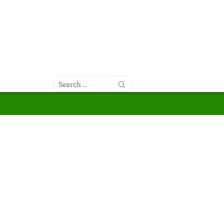
Search
Search
for: