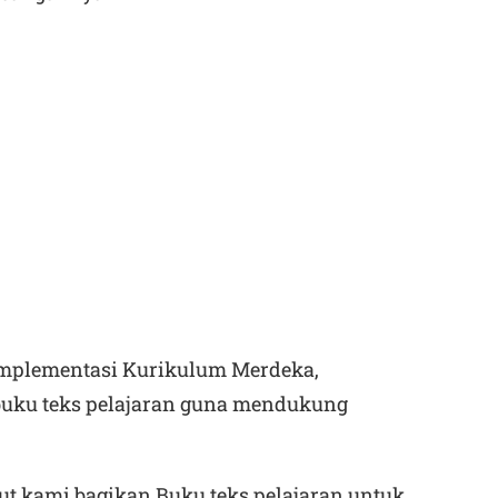
mplementasi Kurikulum Merdeka,
 buku teks pelajaran guna mendukung
kut kami bagikan Buku teks pelajaran untuk