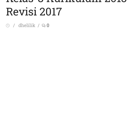
Revisi 2017
Posted
Author
dhelilik
0
on