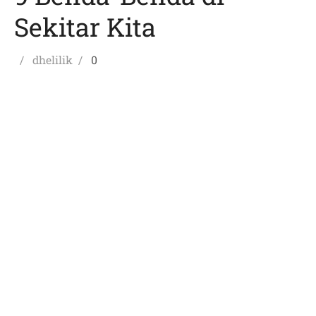
Sekitar Kita
Posted
Author
dhelilik
0
on