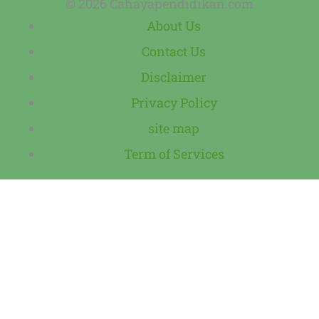
© 2026 Cahayapendidikan.com
About Us
Contact Us
Disclaimer
Privacy Policy
site map
Term of Services