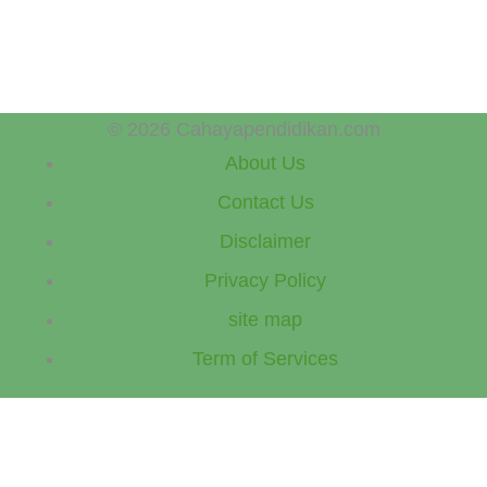
© 2026 Cahayapendidikan.com
About Us
Contact Us
Disclaimer
Privacy Policy
site map
Term of Services