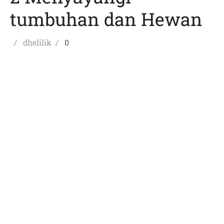
tumbuhan dan Hewan
Posted
Author
dhelilik
0
on