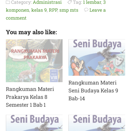
Category:
Administrasi
Tag:
1 lembar
,
3
komponen
,
kelas 9
,
RPP
,
smp mts
Leave a
comment
You may also like:
Rangkuman Materi
Rangkuman Materi
Seni Budaya Kelas 9
Prakarya Kelas 8
Bab-14
Semester 1 Bab 1