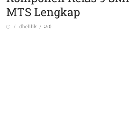
MTS Lengkap
Posted
Author
dhelilik
0
on