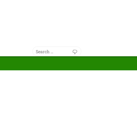
Search
Search
for: