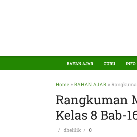
BAHAN AJAR
GURU
INFO
»
»
Home
BAHAN AJAR
Rangkuman 
Rangkuman M
Kelas 8 Bab-1
Posted
Author
dhelilik
0