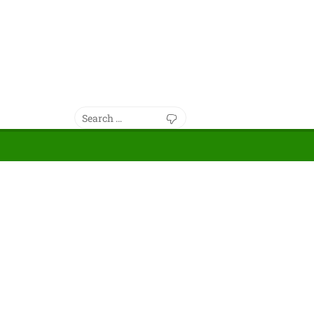
Search
Search
for: