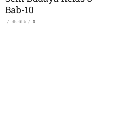
Bab-10
Posted
Author
dhelilik
0
on