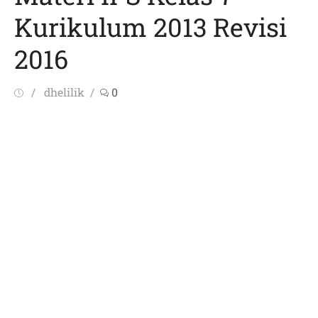
Kurikulum 2013 Revisi
2016
Posted
Author
dhelilik
0
on