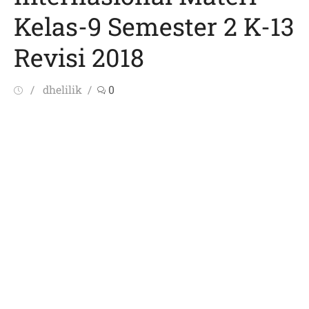
Kelas-9 Semester 2 K-13
Revisi 2018
Posted
Author
dhelilik
0
on