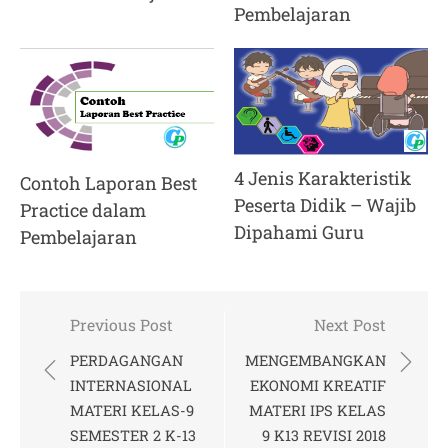
Pembelajaran
4 Jenis Karakteristik
Contoh Laporan Best
Peserta Didik – Wajib
Practice dalam
Dipahami Guru
Pembelajaran
Post
Previous Post
Next Post
navigation
PERDAGANGAN
MENGEMBANGKAN
INTERNASIONAL
EKONOMI KREATIF
MATERI KELAS-9
MATERI IPS KELAS
SEMESTER 2 K-13
9 K13 REVISI 2018