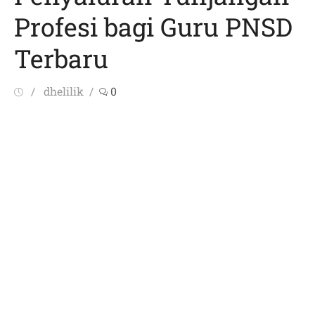
Profesi bagi Guru PNSD
Terbaru
Posted
Author
dhelilik
0
on