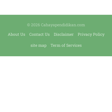
© 2026 Cahayapendidikan.com
About Us
Contact Us
Disclaimer
Privacy Policy
site map
Term of Services