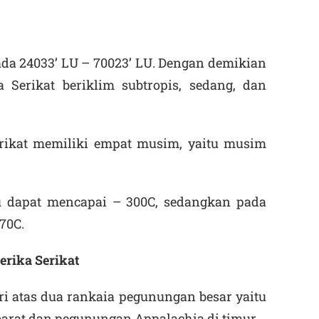
ada 24
0
33’ LU – 70
0
23’ LU. Dengan demikian
 Serikat beriklim subtropis, sedang, dan
ikat memiliki empat musim, yaitu musim
u dapat mencapai – 30
0
C, sedangkan pada
7
0
C.
rika Serikat
ri atas dua rankaia pegunungan besar yaitu
arat dan pegunungan Appalachia di timur.