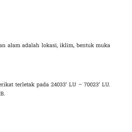
n alam adalah lokasi, iklim, bentuk muka
rikat terletak pada 24
0
33’ LU – 70
0
23’ LU.
BB.