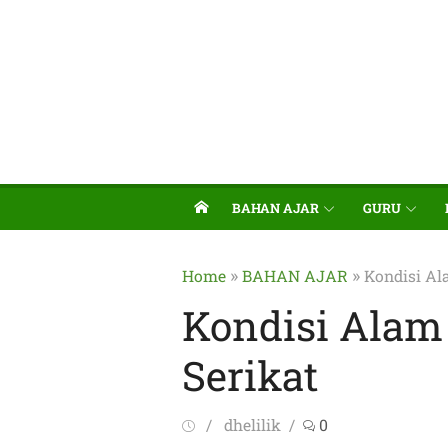
BAHAN AJAR
GURU
»
»
Home
BAHAN AJAR
Kondisi Al
Kondisi Alam
Serikat
Posted
Author
dhelilik
0