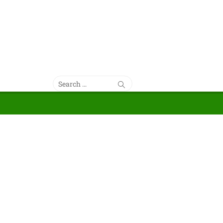
Search
Search
for: