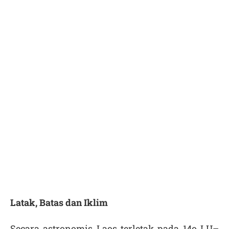
Latak, Batas dan Iklim
Secara astronomis Laos terletak pada 14
o
LU–