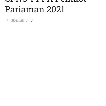
Pariaman 2021
Posted
Author
dhelilik
0
on