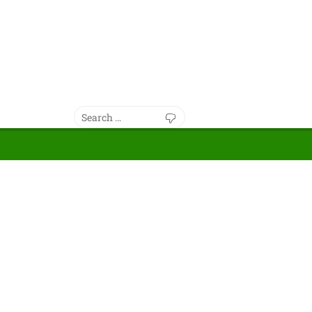
Search
Search
for: