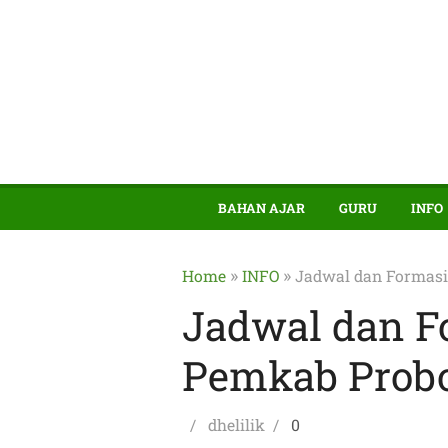
BAHAN AJAR
GURU
INFO
»
»
Home
INFO
Jadwal dan Formas
Jadwal dan 
Pemkab Probo
Posted
Author
dhelilik
0