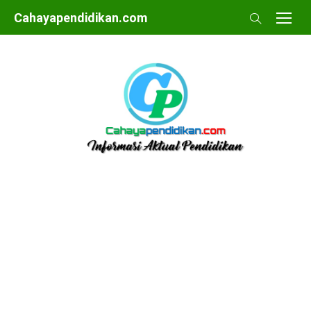
Skip
Cahayapendidikan.com
to
content