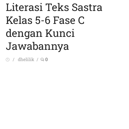
Literasi Teks Sastra
Kelas 5-6 Fase C
dengan Kunci
Jawabannya
Posted
Author
dhelilik
0
on