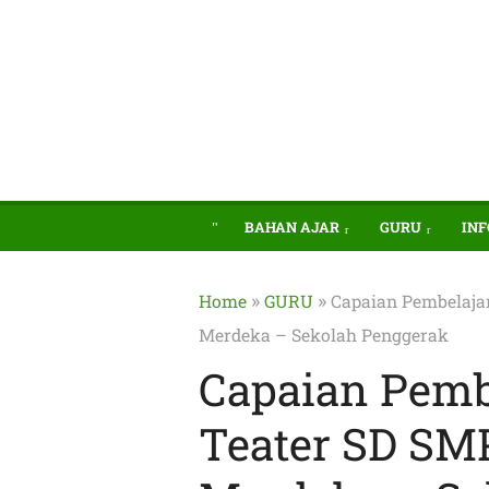
BAHAN AJAR
GURU
INF
»
»
Home
GURU
Capaian Pembelaja
Merdeka – Sekolah Penggerak
Capaian Pemb
Teater SD S