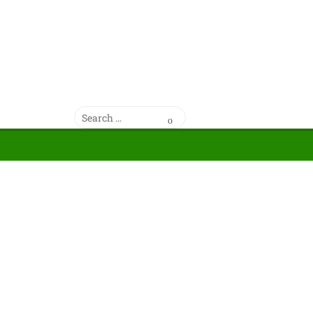
Search
Search
for: