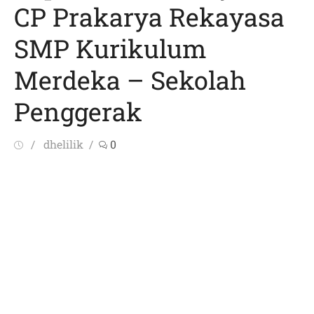
CP Prakarya Rekayasa
SMP Kurikulum
Merdeka – Sekolah
Penggerak
Posted
Author
dhelilik
0
on