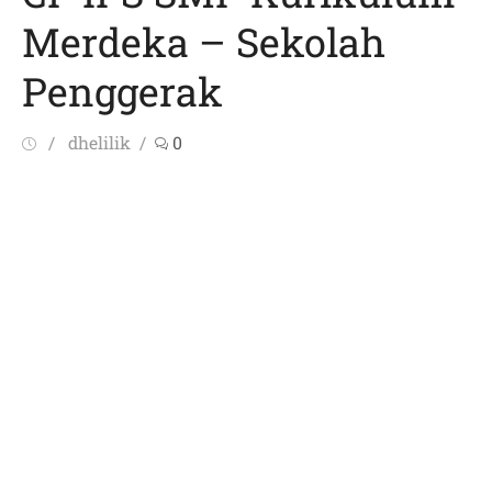
Merdeka – Sekolah
Penggerak
Posted
Author
dhelilik
0
on