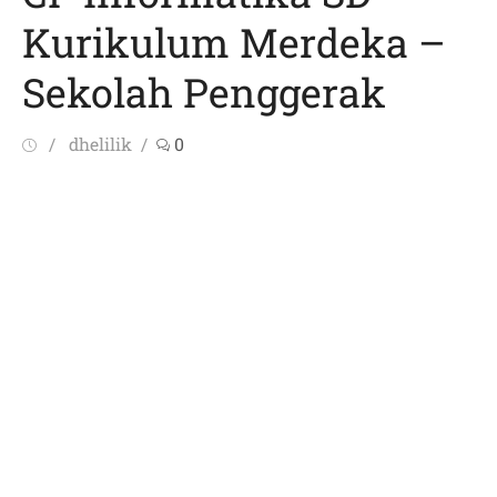
Kurikulum Merdeka –
Sekolah Penggerak
Posted
Author
dhelilik
0
on