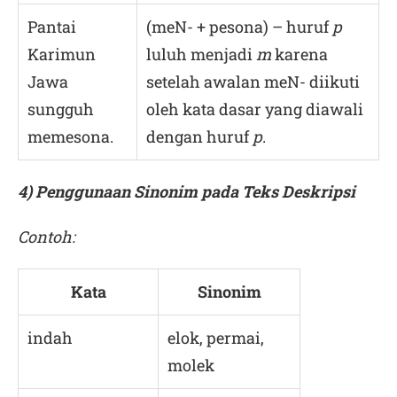
Pantai
(meN- + pesona) – huruf
p
Karimun
luluh menjadi
m
karena
Jawa
setelah awalan meN- diikuti
sungguh
oleh kata dasar yang diawali
memesona.
dengan huruf
p
.
4) Penggunaan Sinonim pada Teks Deskripsi
Contoh:
Kata
Sinonim
indah
elok, permai,
molek