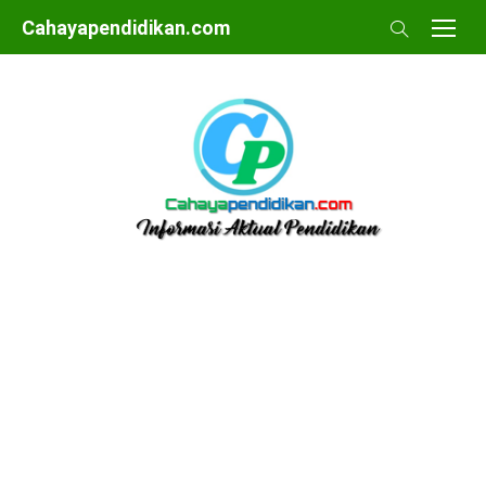
Skip
Cahayapendidikan.com
to
content