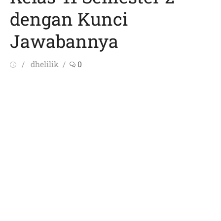
dengan Kunci
Jawabannya
Posted
Author
dhelilik
0
on