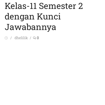
Kelas-11 Semester 2
dengan Kunci
Jawabannya
Posted
Author
dhelilik
0
on