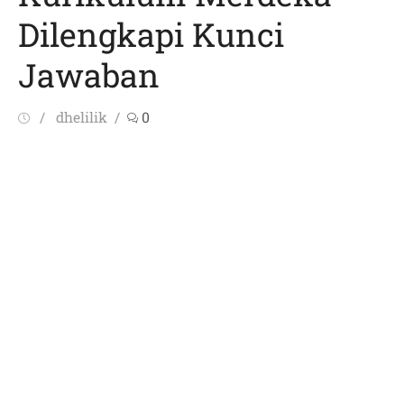
Dilengkapi Kunci
Jawaban
Posted
Author
dhelilik
0
on