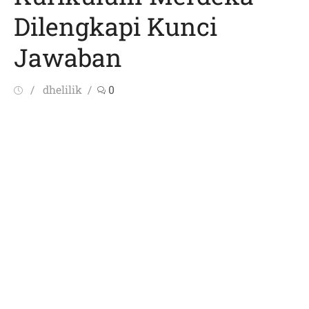
Dilengkapi Kunci
Jawaban
Posted
Author
dhelilik
0
on