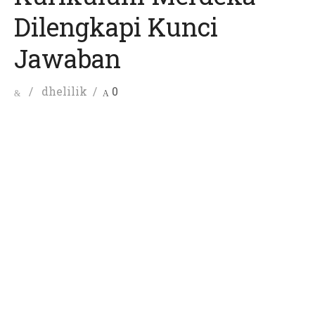
Dilengkapi Kunci
Jawaban
Posted
Author
dhelilik
0
on